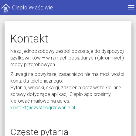
Ciepło Właściwie
Po
me
Kontakt
Nasz jednoosobowy zespół pozostaje do dyspozycji
użytkowników – w ramach posiadanych (skromnych)
mocy przerobowych.
Z uwagi na powyższe, zasadniczo nie ma możliwości
kontaktu telefonicznego.
Pytania, wnioski, skargi, zażalenia oraz wszelkie inne
sprawy dotyczące aplikacji Cieplo.app prosimy
kierować mailowo na adres:
kontakt@czysteogrzewanie.pl
Częste pytania